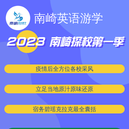
南崎英语游学
疫情后全方位各校采风
立足当地原汁原味还原
宿务碧瑶克拉克最全囊括