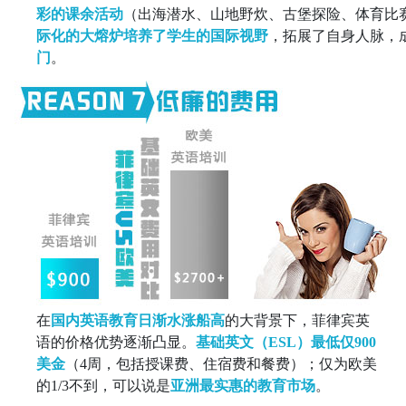
彩的课余活动
（出海潜水、山地野炊、古堡探险、体育比
际化的大熔炉培养了学生的国际视野
，拓展了自身人脉，
门
。
在
国内英语教育日渐水涨船高
的大背景下，菲律宾英
语的价格优势逐渐凸显。
基础英文（ESL）最低仅900
美金
（4周，包括授课费、住宿费和餐费）；仅为欧美
的1/3不到，可以说是
亚洲最实惠的教育市场
。