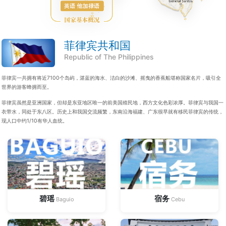
菲律宾共和国
Republic of The Philippines
菲律宾一共拥有将近7100个岛屿，湛蓝的海水、洁白的沙滩、摇曳的香蕉船堪称国家名片，吸引全
世界的游客蜂拥而至。
菲律宾虽然是亚洲国家，但却是东亚地区唯一的前美国殖民地，西方文化色彩浓厚。菲律宾与我国一
衣带水，同处于东八区。历史上和我国交流频繁，东南沿海福建、广东很早就有移民菲律宾的传统，
现人口中约1/10有华人血统。
碧瑶
宿务
Baguio
Cebu