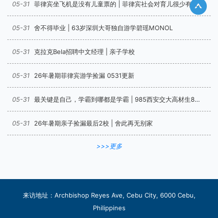
05-31
菲律宾坐飞机是没有儿童票的 | 菲律宾社会对育儿很少有政策倾斜
05-31
舍不得毕业 | 63岁深圳大哥独自游学碧瑶MONOL
05-31
克拉克Bela招聘中文经理 | 亲子学校
05-31
26年暑期菲律宾游学捡漏 0531更新
05-31
最关键是自己，学霸到哪都是学霸 | 985西安交大高材生8周雅思4.5-6.5
05-31
26年暑期亲子捡漏最后2校 | 舍此再无别家
>>>更多
来访地址：Archbishop Reyes Ave, Cebu City, 6000 Cebu,
Philippines