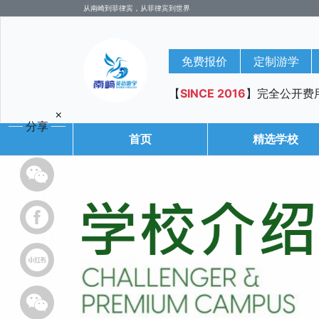
从南崎到菲律宾，从菲律宾到世界
免费报价
定制游学
【
SINCE 2016
】完全公开费
×
分享
首页
精选学校