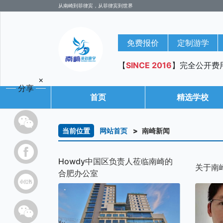
从南崎到菲律宾，从菲律宾到世界
免费报价
定制游学
【
SINCE 2016
】完全公开费
×
分享
首页
精选学校
当前位置
网站首页
南崎新闻
Howdy中国区负责人莅临南崎的
关于南
合肥办公室