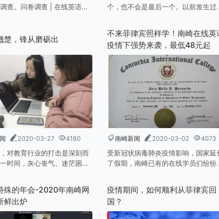
调查。问卷调查 | 在线英语课
个，也不会是最后一个。以前发生过
英语的帮助大吗？在此，南崎
恶劣的行为，比如整版抄袭南崎的页
伙伴们的积极配合。接下来，
面，使用黑客软件偷取南崎服务器数
不来菲律宾照样学！南崎在线英
据问卷调查的结果，来进行战
等，可以说是不胜枚举。大多数场合
翘楚，锋从磨砺出
疫情下强势来袭，最低48元起
争取做得更好！
我们发现抄袭之后，就会通过电话警
对方，只要对方答应删除或者道歉，
们也不会过分追究。但是东莞蔡小姐
种前无古人的厚颜无耻的行为，我们
是第一次遇到。
闻
2020-03-27
4180
南崎新闻
2020-03-02
4073
，对教育行业的打击是深刻而
受新冠状病毒肺炎疫情影响，国家延
一时间，灰心丧气、迷茫困顿
了假期，南崎已有的在线学员们纷纷
罩在行业内。很多人在观望，
课，还有众多因受疫情影响，取消菲
盘点退出。但是南崎一刻不停
宾游学的新学员也加入了线上学习英
特殊的年会-2020年南崎网
疫情期间，如何顺利从菲律宾回
加速奔跑！因为我们觉得越是
大军。加大师资面对巨大的线上英语
新鲜出炉
国？
要“广积粮、筑高墙”，扎扎实
的内功做好。