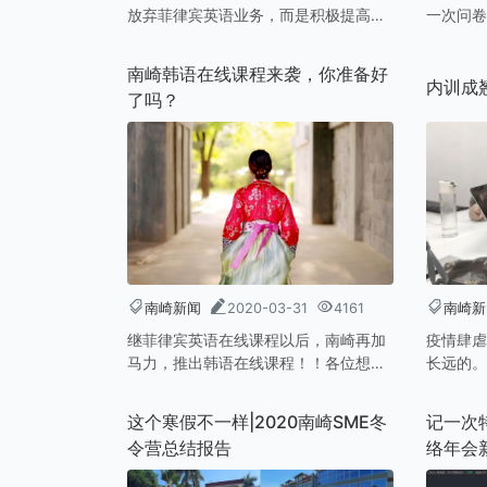
放弃菲律宾英语业务，而是积极提高自
一次问卷
身，努力自救。
程对提高
要感谢小
南崎韩语在线课程来袭，你准备好
我们会根
内训成
了吗？
略改革，
南崎新闻
2020-03-31
4161
南崎新
继菲律宾英语在线课程以后，南崎再加
疫情肆虐
马力，推出韩语在线课程！！各位想在
长远的。
学习英语之外，还准备想要学习小语种
的情绪笼
的童鞋，不妨看看我们南崎和韩国当地
也有人在
这个寒假不一样|2020南崎SME冬
记一次
学校合作，新推出的韩语在线课程。
歇，还在
令营总结报告
络年会
寒冬，越
实把自己