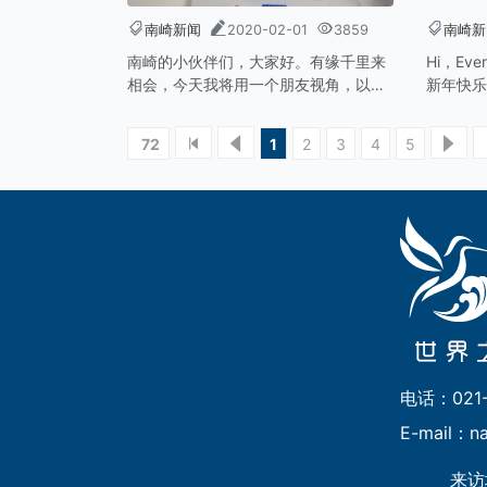
南崎新闻
2020-02-01
3859
南崎新
南崎的小伙伴们，大家好。有缘千里来
Hi，Ev
相会，今天我将用一个朋友视角，以自
新年快乐
己的亲身经历，告诉大家我的培训体
2019
会。
我也感受
72
1
2
3
4
5
象”。
电话：021-
E-mail：n
来访地址