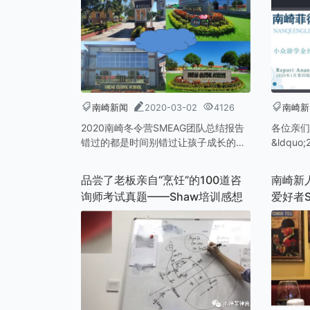
南崎新闻
2020-03-02
4126
南崎新
2020南崎冬令营SMEAG团队总结报告
各位亲们
错过的都是时间别错过让孩子成长的机
&ldqu
会在国内疫情紧张严峻的情况下，远在
（西安）
菲律宾SMEAG达拉克校区冬令营的孩子
过线上进
品尝了老板亲自“烹饪”的100道咨
南崎新
们，为期四周的校园生活依旧丰富
学业务，
询师考试真题——Shaw培训感想
爱好者S
验。和更