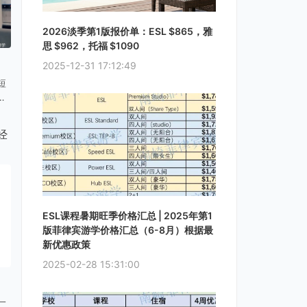
2026淡季第1版报价单：ESL $865，雅
思 $962，托福 $1090
2025-12-31 17:12:49
短
能
专
样
经
不
更
ESL课程暑期旺季价格汇总 | 2025年第1
版菲律宾游学价格汇总（6-8月）根据最
新优惠政策
2025-02-28 15:31:00
一