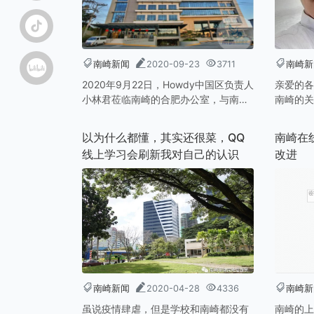
南崎新闻
2020-09-23
3711
南崎新
2020年9月22日，Howdy中国区负责人
亲爱的各
小林君莅临南崎的合肥办公室，与南崎
南崎的关
的阿南、Sara和Nini进行了交流学习。
展，和今
响，南崎
以为什么都懂，其实还很菜，QQ
南崎在
化，部分
线上学习会刷新我对自己的认识
改进
顾问加入
程调整（
菲律宾学
和您之前
南崎总号
南崎新闻
2020-04-28
4336
南崎新
虽说疫情肆虐，但是学校和南崎都没有
南崎的上