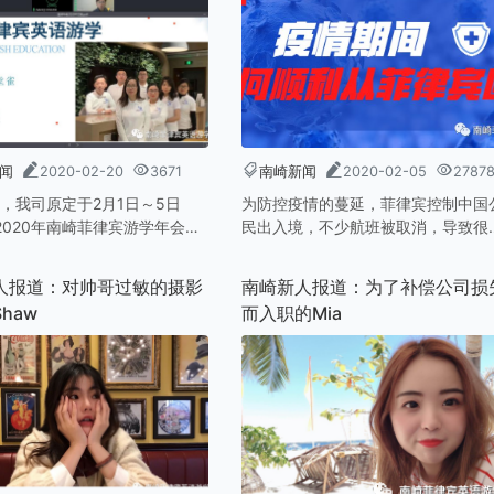
闻
2020-02-20
3671
南崎新闻
2020-02-05
2787
，我司原定于2月1日～5日
为防控疫情的蔓延，菲律宾控制中国
o;2020年南崎菲律宾游学年会
民出入境，不少航班被取消，导致很
&rdquo;，由于疫情，只能通
游学结束的学生被困在菲律宾境内，
行。回顾2019年南崎菲律宾游
法回国。南崎菲律宾游学整理了宿务
人报道：对帅哥过敏的摄影
南崎新人报道：为了补偿公司损
我们不断成长，不断积累经
空、亚洲航空和菲律宾航空的最新消
haw
而入职的Mia
多的语
息，还有出入境情况，以供大家参考