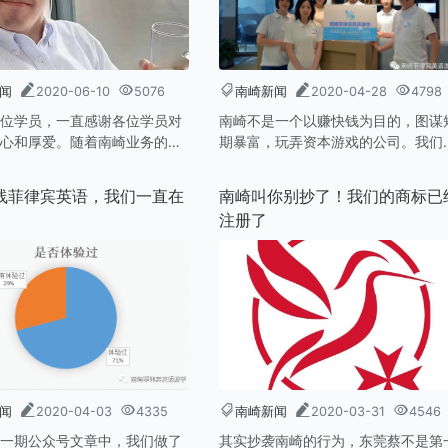
闻
2020-06-10
5076
南崎新闻
2020-04-28
4798
位学员，一直感谢各位学员对
南崎不是一个以赚快钱为目的，图谋
心和厚爱。随着南崎业务的发
期暴富，玩弄资本游戏的公司。我们
年因疫情对留学市场的巨大影
力有限，野心不大。我们的目标就是
的咨询师队伍发生了部分变
注在小众游学市场，把游学中介，这
线菲律宾英语，我们一直在
南崎叫你别抄了！我们的商标已
课程顾问离职，也有一部分新
一个简单的业务做深、做透。别人想
注册了
了南崎。如您在学费退费、课
到的我们有，别人有的服务我们做的
因疫情需要调整等），或确认
贴心，仅此而已。
校最新复校时间等问题，无法
的课程顾问联系，请您可以和
联系，南崎将继续为您服务。
闻
2020-04-03
4335
南崎新闻
2020-03-31
4546
一期公众号文章中，我们做了
其实抄袭南崎的行为，东莞蔡不是第