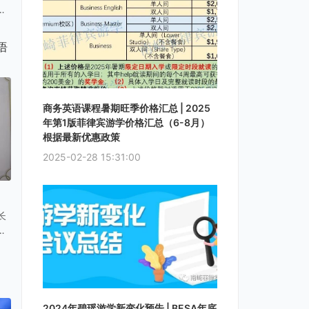
更
据
语
，
告
我
这
商务英语课程暑期旺季价格汇总 | 2025
还
年第1版菲律宾游学价格汇总（6-8月）
根据最新优惠政策
2025-02-28 15:31:00
长
加
律
语
2024年碧瑶游学新变化预告 | BESA年底