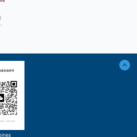
说
一
底在
国
大
学
常
我
pines