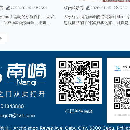
闻
2020-01-15
3691
南崎新闻
2020-01-15
3759
eryone！南崎的小伙伴们，大家
大家好，我是南崎的咨询顾问Mia。
！2020年悄然而至，送走
起我自己的菲律宾游学之旅，可真是
，新年新气象，作为一个新面孔，
波三折，趣味良多啊！我是2019年
到了南崎的热情和这里的“新气
韩国决定去菲律宾学习英语的。在韩
待了快两年的时间里，渐渐地发现极
多数的韩国大学生在高中毕业或者大
期间都会去菲律宾进行游学。听说非
有意思，对口语也特别有帮助，所以
一直对菲律宾游学这块很关注。
54843886
扫码关注南崎
anqi01@126.com
：Archbishop Reyes Ave, Cebu City, 6000 Cebu, Philip