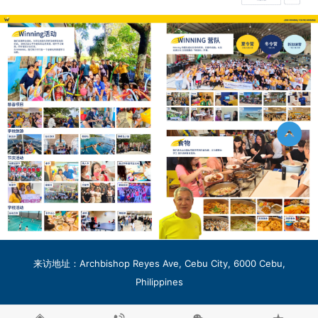
来访地址：Archbishop Reyes Ave, Cebu City, 6000 Cebu,
Philippines