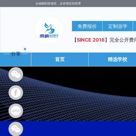
从南崎到菲律宾，从菲律宾到世界
免费报价
定制游学
【
SINCE 2016
】完全公开费
×
分享
首页
精选学校