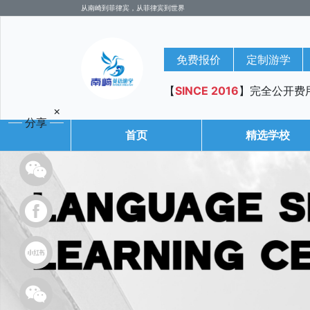
从南崎到菲律宾，从菲律宾到世界
免费报价
定制游学
【
SINCE 2016
】完全公开费
×
分享
首页
精选学校