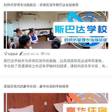
封闭式管理专治拖延症：菲律宾游学斯巴达名校推荐
专题推荐
2020-04-14
7781
斯巴达学校作为菲律宾游学的旗舰，以高强度和高达成率而著称。
学生除了普通课程之外还有早晚特别授课，课程内容非常丰富，有
词汇课、新闻课、辩论课、表演课等丰富选择。斯巴达学校为了保
证学生注意力集中在学习上，学生每日的吃、住、学都集中在校区
内，没有教务处的许可一律不准外出。短期提分就选这几所斯巴达
星级宾馆式的豪华住宿：豪华住宿的学校推荐
名校