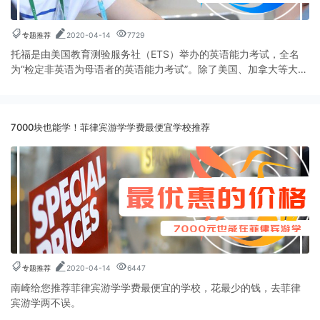
专题推荐
2020-04-14
7729
托福是由美国教育测验服务社（ETS）举办的英语能力考试，全名
为“检定非英语为母语者的英语能力考试”。除了美国、加拿大等大部
分国家的高等院校外，欧洲（如英国）、大洋洲（如澳大利亚、新
西兰）以及东南亚一些国家和地区也都已承认 TOEFL 考试成绩。以
下是南崎给各位想要去菲律宾学习托福的学员提出的托福名校推
7000块也能学！菲律宾游学学费最便宜学校推荐
荐。其中SME CAPITAL校区，PINES和CPILS是非常受学员喜爱的
托福名校。
专题推荐
2020-04-14
6447
南崎给您推荐菲律宾游学学费最便宜的学校，花最少的钱，去菲律
宾游学两不误。