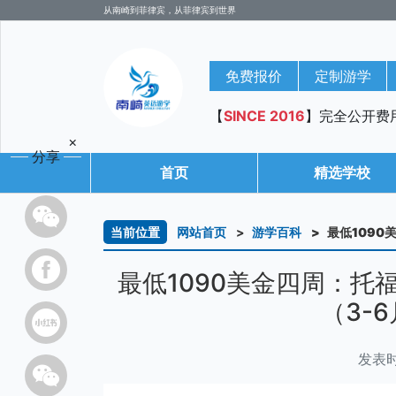
从南崎到菲律宾，从菲律宾到世界
免费报价
定制游学
【
SINCE 2016
】完全公开费
×
分享
首页
精选学校
当前位置
网站首页
游学百科
最低1090
最低1090美金四周：托福
（3-
发表时间