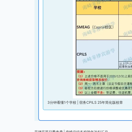
3分钟看懂1个学校 | 宿务CPILS 25年简化版校章
菲律宾节日季来袭 | 南崎总结各校跨年补贴汇总