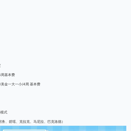
定
/4周基本费
1美金一大一小/4周 基本费
理模式
（宿务、碧瑶、克拉克、马尼拉、巴克洛德）