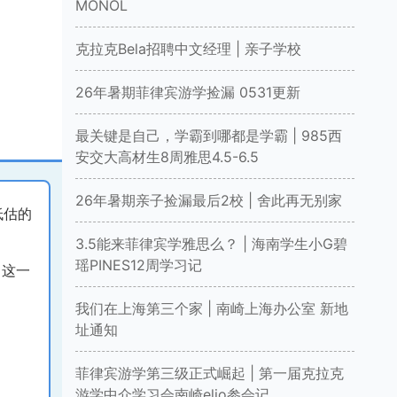
MONOL
克拉克Bela招聘中文经理 | 亲子学校
26年暑期菲律宾游学捡漏 0531更新
最关键是自己，学霸到哪都是学霸 | 985西
安交大高材生8周雅思4.5-6.5
26年暑期亲子捡漏最后2校 | 舍此再无别家
低估的
3.5能来菲律宾学雅思么？ | 海南学生小G碧
瑶PINES12周学习记
，这一
我们在上海第三个家 | 南崎上海办公室 新地
址通知
菲律宾游学第三级正式崛起 | 第一届克拉克
游学中介学习会南崎elio参会记