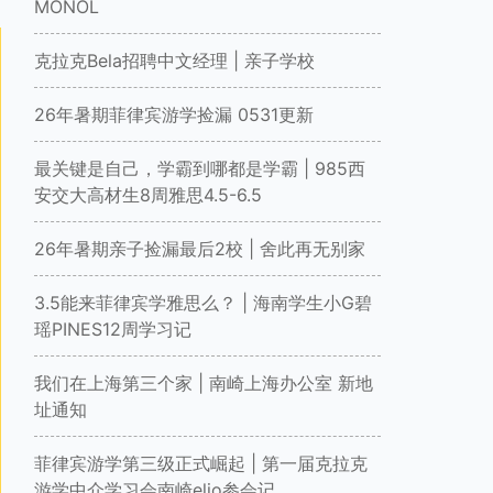
MONOL
克拉克Bela招聘中文经理 | 亲子学校
26年暑期菲律宾游学捡漏 0531更新
最关键是自己，学霸到哪都是学霸 | 985西
安交大高材生8周雅思4.5-6.5
26年暑期亲子捡漏最后2校 | 舍此再无别家
3.5能来菲律宾学雅思么？ | 海南学生小G碧
瑶PINES12周学习记
我们在上海第三个家 | 南崎上海办公室 新地
址通知
菲律宾游学第三级正式崛起 | 第一届克拉克
游学中介学习会南崎elio参会记