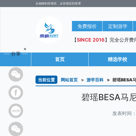
从南崎到菲律宾，从菲律宾到世界
免费报价
定制游学
【
SINCE 2016
】完全公开费
×
分享
首页
精选学校
当前位置
网站首页
游学百科
碧瑶BES
碧瑶BESA
发表时间：20