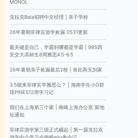
MONOL
克拉克Bela招聘中文经理 | 亲子学校
26年暑期菲律宾游学捡漏 0531更新
最关键是自己，学霸到哪都是学霸 | 985西
安交大高材生8周雅思4.5-6.5
26年暑期亲子捡漏最后2校 | 舍此再无别家
3.5能来菲律宾学雅思么？ | 海南学生小G碧
瑶PINES12周学习记
我们在上海第三个家 | 南崎上海办公室 新地
址通知
菲律宾游学第三级正式崛起 | 第一届克拉克
游学中介学习会南崎elio参会记