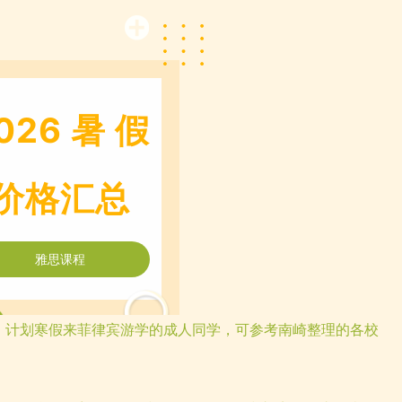
026
暑
假
价格汇总
雅思课程
！
计划寒假来菲律宾游学的成人同学，可参考南崎整理的各校