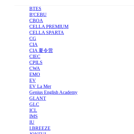
BTES
B'CEBU
CBOA
CELLA PREMIUM
CELLA SPARTA
CG
CIA
CIA 夏令营
CIEC
CPILS
CWA
EMO
EV
EV La Mer
Genius English Academy
GLANT
GLC
ICL
IMS
IU
I.BREEZE