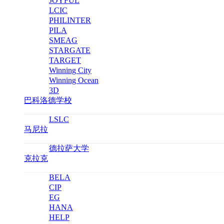
JOYFUL
LCIC
PHILINTER
PILA
SMEAG
STARGATE
TARGET
Winning City
Winning Ocean
3D
巴科洛德学校
LSLC
马尼拉
德拉萨大学
克拉克
BELA
CIP
EG
HANA
HELP