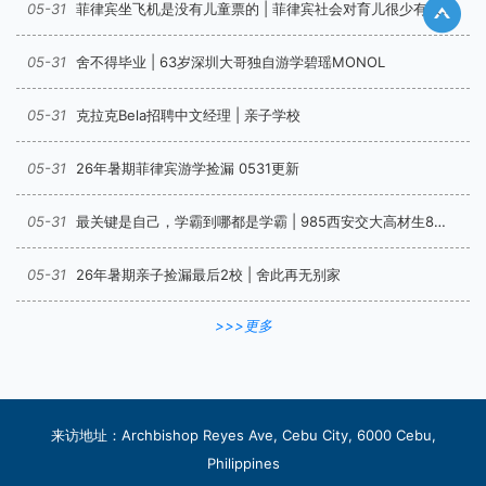
05-31
菲律宾坐飞机是没有儿童票的 | 菲律宾社会对育儿很少有政策倾斜
05-31
舍不得毕业 | 63岁深圳大哥独自游学碧瑶MONOL
05-31
克拉克Bela招聘中文经理 | 亲子学校
05-31
26年暑期菲律宾游学捡漏 0531更新
05-31
最关键是自己，学霸到哪都是学霸 | 985西安交大高材生8周雅思4.5-6.5
05-31
26年暑期亲子捡漏最后2校 | 舍此再无别家
>>>更多
来访地址：Archbishop Reyes Ave, Cebu City, 6000 Cebu,
Philippines