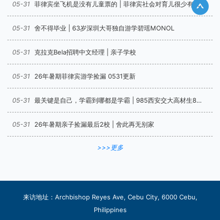
05-31
菲律宾坐飞机是没有儿童票的 | 菲律宾社会对育儿很少有政策倾斜
05-31
舍不得毕业 | 63岁深圳大哥独自游学碧瑶MONOL
05-31
克拉克Bela招聘中文经理 | 亲子学校
05-31
26年暑期菲律宾游学捡漏 0531更新
05-31
最关键是自己，学霸到哪都是学霸 | 985西安交大高材生8周雅思4.5-6.5
05-31
26年暑期亲子捡漏最后2校 | 舍此再无别家
>>>更多
来访地址：Archbishop Reyes Ave, Cebu City, 6000 Cebu,
Philippines