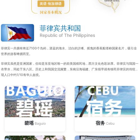
菲律宾共和国
Republic of The Philippines
菲律宾一共拥有将近7100个岛屿，湛蓝的海水、洁白的沙滩、摇曳的香蕉船堪称国家名片，吸引全
世界的游客蜂拥而至。
菲律宾虽然是亚洲国家，但却是东亚地区唯一的前美国殖民地，西方文化色彩浓厚。菲律宾与我国一
衣带水，同处于东八区。历史上和我国交流频繁，东南沿海福建、广东很早就有移民菲律宾的传统，
现人口中约1/10有华人血统。
碧瑶
宿务
Baguio
Cebu